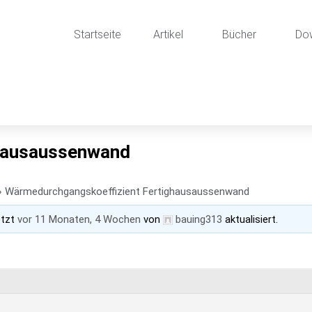
Startseite
Artikel
Bücher
Do
ghausaussenwand
›
Wärmedurchgangskoeffizient Fertighausaussenwand
etzt
vor 11 Monaten, 4 Wochen
von
bauing313
aktualisiert.