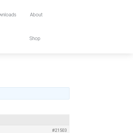
wnloads
About
Shop
#21503