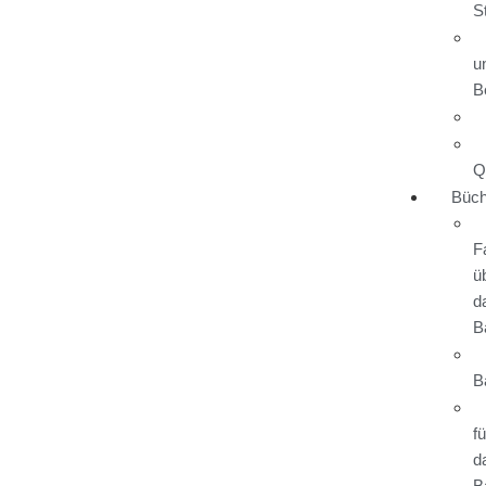
S
u
B
Q
Büch
F
ü
d
B
B
fü
d
B