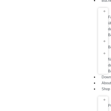
Büch
F
ü
d
B
B
fü
d
B
Down
Abou
Shop
P