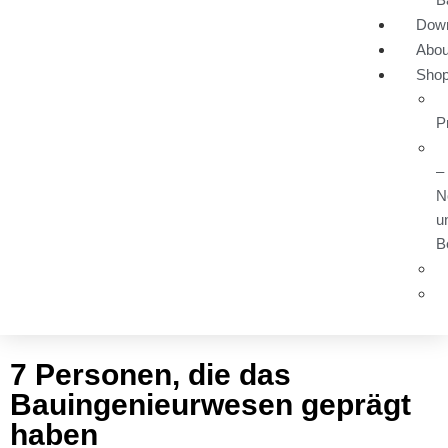
Dow
Abou
Sho
P
–
N
u
B
7 Personen, die das
Bauingenieurwesen geprägt
haben