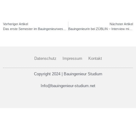
Vorheriger Artikel
Nächster Artikel
Das erste Semester im Bauingenieurwesen: 5 Tipps für den perfekten Start in das Studium
Bauingenieurin bei ZÜBLIN – Interview mit Gesa Mahlstedt M.Sc.
Datenschutz
Impressum
Kontakt
Copyright 2024 | Bauingenieur Studium
Info@bauingenieur-studium.net