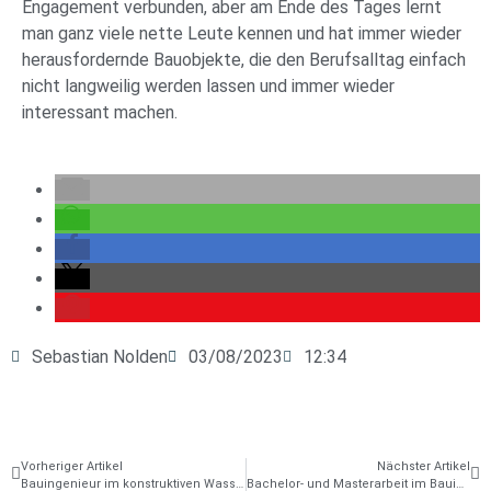
Engagement verbunden, aber am Ende des Tages lernt
man ganz viele nette Leute kennen und hat immer wieder
herausfordernde Bauobjekte, die den Berufsalltag einfach
nicht langweilig werden lassen und immer wieder
interessant machen.
Sebastian Nolden
03/08/2023
12:34
Vorheriger Artikel
Nächster Artikel
Bauingenieur im konstruktiven Wasserbau – Interview mit Geschäftsführer Dipl.-Ing. Thomas Roos M.Sc.
Bachelor- und Masterarbeit im Bauingenieurwesen: 3 Kriterien für das perfekte Thema