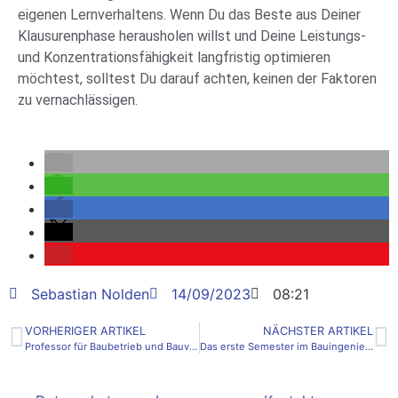
eigenen Lernverhaltens. Wenn Du das Beste aus Deiner
Klausurenphase herausholen willst und Deine Leistungs-
und Konzentrationsfähigkeit langfristig optimieren
möchtest, solltest Du darauf achten, keinen der Faktoren
zu vernachlässigen.
Sebastian Nolden
14/09/2023
08:21
VORHERIGER ARTIKEL
NÄCHSTER ARTIKEL
Professor für Baubetrieb und Bauverfahrenstechnik – Interview mit Prof. Dr.-Ing. Denis Loskant
Das erste Semester im Bauingenieurwesen: 5 Tipps für den perfekten Start in das Studium